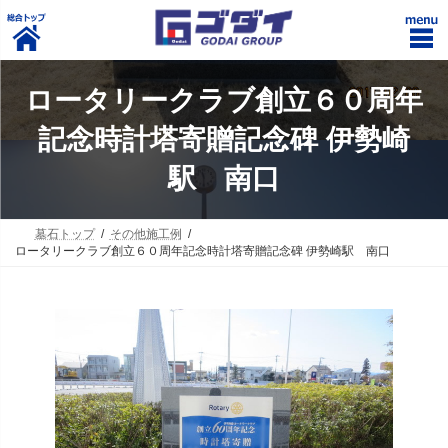
コ
ナ
ン
ビ
ロータリークラブ創立６０周年
テ
ゲ
ン
ー
記念時計塔寄贈記念碑 伊勢崎
ツ
シ
へ
ョ
駅 南口
ス
ン
キ
に
ッ
移
プ
動
墓石トップ
その他施工例
ロータリークラブ創立６０周年記念時計塔寄贈記念碑 伊勢崎駅 南口