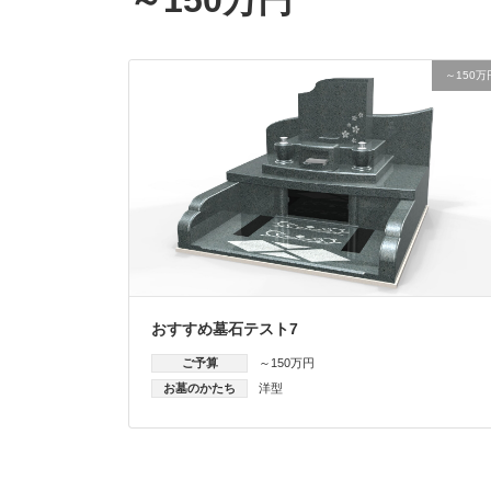
～150万
おすすめ墓石テスト7
ご予算
～150万円
お墓のかたち
洋型