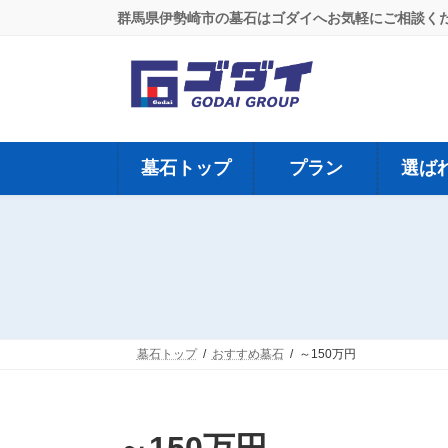
コ
ナ
群馬県伊勢崎市の墓石はゴダイへお気軽にご相談く
ン
ビ
テ
ゲ
ン
ー
ツ
シ
へ
ョ
ス
ン
キ
に
墓石トップ
プラン
選ば
ッ
移
プ
動
墓石トップ
おすすめ墓石
～150万円
～150万円